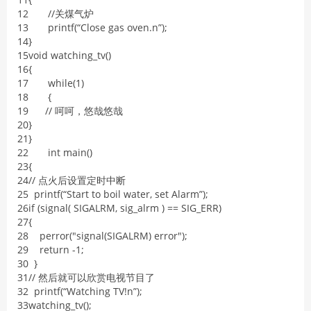
12
/
/
关煤气炉
13
printf
(
“
Close
gas
oven
.
n
”
)
;
14
}
15
void
watching_tv
(
)
16
{
17
while
(
1
)
18
{
19
/
/
呵呵，悠哉悠哉
20
}
21
}
22
int
main
(
)
23
{
24
/
/
点火后设置定时中断
25
printf
(
“
Start
to
boil
water
,
set
Alarm
”
)
;
26
if
(
signal
(
SIGALRM
,
sig
_
alrm
)
==
SIG_ERR
)
27
{
28
perror
(
"signal(SIGALRM) error"
)
;
29
return
-
1
;
30
}
31
/
/
然后就可以欣赏电视节目了
32
printf
(
“
Watching
TV
!
n
”
)
;
33
watching_tv
(
)
;