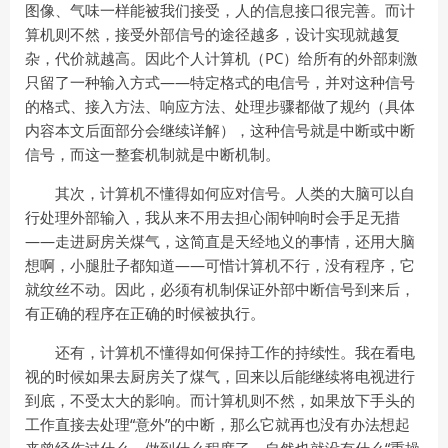
图像、气味一样能被我们接受，人的信息接口很完善。而计
算机则不然，接受外部信号的途径越多，设计实现就越复
杂，代价就越高。因此个人计算机（PC）给所有的外部刺激
只留了一种输入方式——特定格式的电信号，并对这种信号
的格式、接入方法、响应方法、处理步骤都做了规约（具体
内容本文后面部分会继续详解），这种信号就是中断或中断
信号，而这一整套机制就是中断机制。
其次，计算机不懂得如何应对信号。人类的大脑可以自
行处理外部输入，我从来不用去担心闹钟响时会手足无措
——走进厨房关煤气，这简直是天经地义的事情，还用大脑
想啊，小腿肚子都知道——可惜计算机不行，没有程序，它
就纹丝不动。因此，必须有机制保证外部中断信号到来后，
有正确的程序在正确的时候被执行。
还有，计算机不懂得如何保持工作的持续性。我在看电
视的时候如果去厨房关了煤气，回来以后能继续将电视进行
到底，不受太大的影响。而计算机则不然，如果放下手头的
工作直接去处理“意外”的中断，那么它就再也没有办法想起