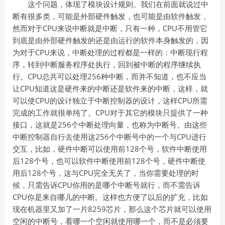
这个问题，体现了模块设计规则。我们在前面就说过中
断有很多类，可能是外部硬件触发，也可能是由软件触发，
然而对于CPU来说中断就是中断，只有一种，CPU不用管它
到底是由外部硬件触发的还是由运行的软件本身触发的，因
为对于CPU来说，中断处理的过程都是一样的：中断现行程
序，转到中断服务程序处执行，回到被中断的程序继续执
行。CPU总共可以处理256种中断，而并不知道，也不应当
让CPU知道这是硬件来的中断还是软件来的中断，这样，就
可以使CPU的设计独立于中断控制器的设计，这样CPU所需
完成的工作就很单纯了。CPU对于其它的模块只提供了一种
接口，这就是256个中断处理向量，也称为中断号。由这些
中断控制器自行去使用这256个中断号中的一个与CPU进行
交互，比如，硬件中断可以使用前128个号，软件中断使用
后128个号，也可以软件中断使用前128个号，硬件中断使
用后128个号，这与CPU完全无关了，当你需要处理的时
候，只需告诉CPU你用的是哪个中断号就行，而不需告诉
CPU你是来自哪儿的中断。这样也方便了以后的扩充，比如
现在机器里又加了一片8259芯片，那么这个芯片就可以使用
空闲的中断号，看哪一个空闲就使用哪一个，而不是必须要