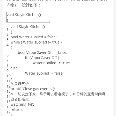
产物），设计如下：
void
StayInKitchen
(
)
1
{
2
bool
WaterIsBoiled
=
false
;
3
while
(
WaterIsBoiled
!=
true
)
4
{
5
bool
VaporGavenOff
=
false
;
6
if
(
VaporGavenOff
)
7
WaterIsBoiled
=
true
;
8
else
9
WaterIsBoiled
=
false
;
10
}
11
/
/
关煤气炉
12
printf
(
“
Close
gas
oven
.
n
”
)
;
13
/
/
一切安定下来，终于可以看电视了，
10
分钟的宝贵时间啊，
14
逝者如斯夫…
15
watching_tv
(
)
;
16
return
;
17
}