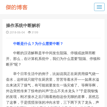
操作系统中断解析
2018-06-04
3199
中断是什么？为什么需要中断？
中断的汉语解释是半中间发生阻隔、停顿或故障而断
开。那么，在计算机系统中，我们为什么需要“阻隔、停顿和
断开”呢？
举个日常生活中的例子，比如说我正在厨房用煤气烧一
壶水，这样就只能守在厨房里，苦苦等着水开——如果水溢
出来浇灭了煤气，有可能就要发生一场灾难了。等啊等啊，
外边突然传来了惊奇的叫声“怎么不关水龙头？”于是我惭愧
的发现，刚才接水之后只顾着抱怨这份无聊的差事，居然忘
了这事，于是慌慌张张的冲向水管，三下两下关了龙头，声