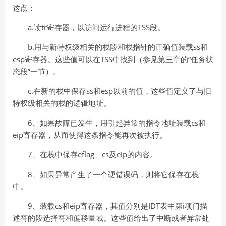
这点：
a.读tr寄存器，以访问运行进程的TSS段。
b.用与新特权级相关的栈段和栈指针的正确值装载ss和
esp寄存器。这些值可以在TSS中找到（参见第三章的“任务状
态段”一节）。
c.在新的栈中保存ss和esp以前的值，这些值定义了与旧
特权级相关的栈的逻辑地址。
6、如果故障已发生，用引起异常的指令地址装载cs和
eip寄存器，从而使得这条指令能再次被执行。
7、在栈中保存eflag、cs及eip的内容。
8、如果异常产生了一个硬错误码，则将它保存在栈
中。
9、装载cs和eip寄存器，其值分别是IDT表中第i项门描
述符的段选择符和偏移量域。这些值给出了中断或者异常处