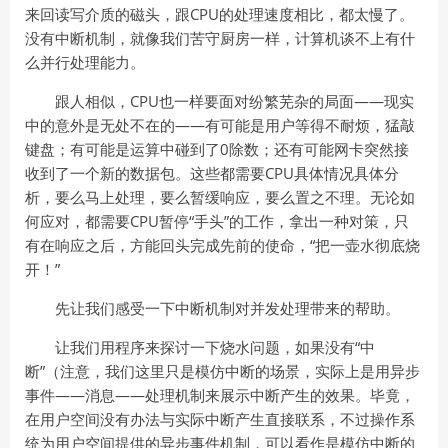
来回读写介质的磁头，跟CPU的处理速度相比，都太慢了。
没有中断机制，就像我们苦守厨房一样，计算机谈不上有什
么并行处理能力。
跟人相似，CPU也一样要面对纷繁芜杂的局面——现实
中的意外是无处不在的——有可能是用户等得不耐烦，猛敲
键盘；有可能是运算中碰到了0除数；还有可能网卡突然接
收到了一个新的数据包。这些都需要CPU具体情况具体分
析，要么马上处理，要么暂缓响应，要么置之不理。无论如
何应对，都需要CPU暂停“手头”的工作，拿出一种对策，只
有在响应之后，方能回头完成先前的使命，“把一壶水彻底烧
开！”
先让我们感受一下中断机制对并发处理带来的帮助。
让我们用程序来探讨一下烧水问题，如果没有“中
断”（注意，我们这里只是模仿中断的场景，实际上是用异步
事件——消息——处理机制来展示中断产生的效果。毕竟，
在用户空间没有办法与实际中断产生直接联系，不过操作系
统为用户空间提供的异步事件机制，可以看作是模仿中断的