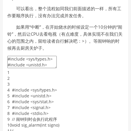
可以看出，整个流程如同我们前面描述的一样，所有工
作要顺序执行，没有办法完成并发任务。
如果用“中断”，在开始烧水的时候设定一个10分钟的“闹
铃”，然后让CPU去看电视（有点难度，具体实现不在我们关
心的范围之内，留给读者自行解决吧：>）。等闹钟响的时
候再去厨房关炉子。
1
2
3
4
#include <sys/types.h>
5
#include <unistd.h>
6
#include <sys/stat.h>
7
#include <signal.h>
8
#include <stdio.h>
9
/
/
闹钟到时会执行此程序
10
void
sig_alarm
(
int
signo
)
11
{