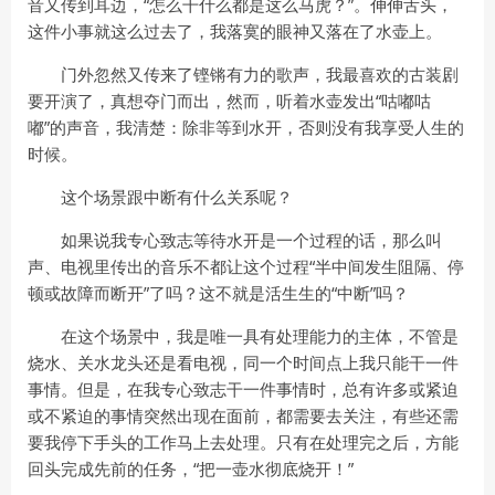
音又传到耳边，“怎么干什么都是这么马虎？”。伸伸舌头，
这件小事就这么过去了，我落寞的眼神又落在了水壶上。
门外忽然又传来了铿锵有力的歌声，我最喜欢的古装剧
要开演了，真想夺门而出，然而，听着水壶发出“咕嘟咕
嘟”的声音，我清楚：除非等到水开，否则没有我享受人生的
时候。
这个场景跟中断有什么关系呢？
如果说我专心致志等待水开是一个过程的话，那么叫
声、电视里传出的音乐不都让这个过程“半中间发生阻隔、停
顿或故障而断开”了吗？这不就是活生生的“中断”吗？
在这个场景中，我是唯一具有处理能力的主体，不管是
烧水、关水龙头还是看电视，同一个时间点上我只能干一件
事情。但是，在我专心致志干一件事情时，总有许多或紧迫
或不紧迫的事情突然出现在面前，都需要去关注，有些还需
要我停下手头的工作马上去处理。只有在处理完之后，方能
回头完成先前的任务，“把一壶水彻底烧开！”