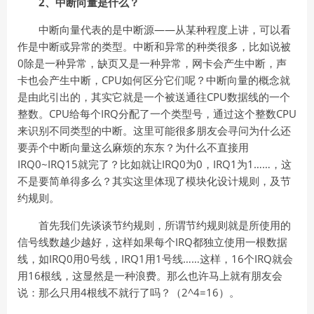
2、中断向量是什么？
中断向量代表的是中断源——从某种程度上讲，可以看
作是中断或异常的类型。中断和异常的种类很多，比如说被
0除是一种异常，缺页又是一种异常，网卡会产生中断，声
卡也会产生中断，CPU如何区分它们呢？中断向量的概念就
是由此引出的，其实它就是一个被送通往CPU数据线的一个
整数。CPU给每个IRQ分配了一个类型号，通过这个整数CPU
来识别不同类型的中断。这里可能很多朋友会寻问为什么还
要弄个中断向量这么麻烦的东东？为什么不直接用
IRQ0~IRQ15就完了？比如就让IRQ0为0，IRQ1为1……，这
不是要简单得多么？其实这里体现了模块化设计规则，及节
约规则。
首先我们先谈谈节约规则，所谓节约规则就是所使用的
信号线数越少越好，这样如果每个IRQ都独立使用一根数据
线，如IRQ0用0号线，IRQ1用1号线……这样，16个IRQ就会
用16根线，这显然是一种浪费。那么也许马上就有朋友会
说：那么只用4根线不就行了吗？（2^4=16）。