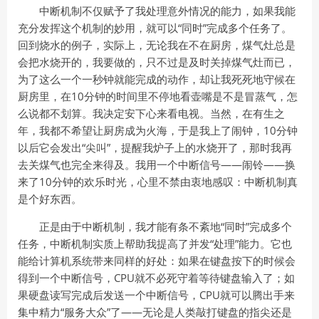
中断机制不仅赋予了我处理意外情况的能力，如果我能
充分发挥这个机制的妙用，就可以“同时”完成多个任务了。
回到烧水的例子，实际上，无论我在不在厨房，煤气灶总是
会把水烧开的，我要做的，只不过是及时关掉煤气灶而已，
为了这么一个一秒钟就能完成的动作，却让我死死地守候在
厨房里，在10分钟的时间里不停地看壶嘴是不是冒蒸气，怎
么说都不划算。我决定安下心来看电视。当然，在有生之
年，我都不希望让厨房成为火海，于是我上了闹钟，10分钟
以后它会发出“尖叫”，提醒我炉子上的水烧开了，那时我再
去关煤气也完全来得及。我用一个中断信号——闹铃——换
来了10分钟的欢乐时光，心里不禁由衷地感叹：中断机制真
是个好东西。
正是由于中断机制，我才能有条不紊地“同时”完成多个
任务，中断机制实质上帮助我提高了并发“处理”能力。它也
能给计算机系统带来同样的好处：如果在键盘按下的时候会
得到一个中断信号，CPU就不必死守着等待键盘输入了；如
果硬盘读写完成后发送一个中断信号，CPU就可以腾出手来
集中精力“服务大众”了——无论是人类敲打键盘的指尖还是