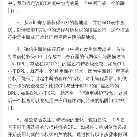
中，我们假定该IDT表项中包含的是一个中断门或一个陷阱
门）。
3、从gdtr寄存器获得GDT的基地址，并在GDT表中查
找，以读取IDT表项中的选择符所标识的段描述符。这个描述
符指定中断或异常处理程序所在段的基地址。
4、确信中断是由授权的（中断）发生源发出的。首先
将当前特权级CPL（存放在cs寄存器的低两位）与段描述符
（即DPL，存放在GDT中）的描述符特权级比较，如果CPL
小于DPL，就产生一个“通用保护”异常，因为中断处理程序的
特权不能低于引起中断的程序的特权。对于编程异常，则做
进一步的安全检查：比较CPL与处于IDT中的门描述符的
DPL，如果DPL小于CPL，就产生一个“通用保护”异常。这最
后一个检查可以避免用户应用程序访问特殊的陷阱门或中断
门。
5、检查是否发生了特权级的变化，也就是说， CPL是
否不同于所选择的段描述符的DPL。如果是，控制单元必须
开始使用与新的特权级相关的栈。通过执行以下步骤来做到