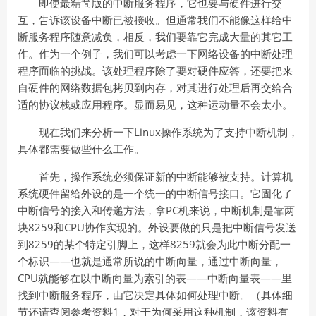
即使最精简版的中断服务程序，它也要与硬件进行交
互，告诉该设备中断已被接收。但通常我们不能像这样给中
断服务程序随意减负，相反，我们要靠它完成大量的其它工
作。作为一个例子，我们可以考虑一下网络设备的中断处理
程序面临的挑战。该处理程序除了要对硬件应答，还要把来
自硬件的网络数据包拷贝到内存，对其进行处理后再交给合
适的协议栈或应用程序。显而易见，这种运动量不会太小。
现在我们来分析一下Linux操作系统为了支持中断机制，
具体都需要做些什么工作。
首先，操作系统必须保证新的中断能够被支持。计算机
系统硬件留给外设的是一个统一的中断信号接口。它固化了
中断信号的接入和传递方法，拿PC机来说，中断机制是靠两
块8259和CPU协作实现的。外设要做的只是把中断信号发送
到8259的某个特定引脚上，这样8259就会为此中断分配一
个标识——也就是通常所说的中断向量，通过中断向量，
CPU就能够在以中断向量为索引的表——中断向量表——里
找到中断服务程序，由它决定具体如何处理中断。（具体细
节还请查阅参考资料1，对于为何采用这种机制，该资料有