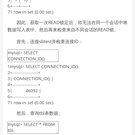
6
+
--
--
+
--
--
-
+
7
1
row
in
set
(
0.00
sec
)
因此，获取一次READ锁定后，你无法在同一个会话中将
数据写入表中。然后再来检查来自不同会话的READ锁。
首先，连接sbtest并检查连接ID：
1
mysql
>
SELECT
CONNECTION_ID
(
)
;
2
+
--
--
--
--
--
--
--
--
-
+
3
|
CONNECTION_ID
(
)
|
4
+
--
--
--
--
--
--
--
--
-
+
5
|
46092
|
6
+
--
--
--
--
--
--
--
--
-
+
7
1
row
in
set
(
0.00
sec
)
然后，查询tbl表数据。