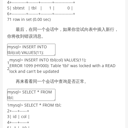
4
+
--
--
--
--
--
+
--
--
--
-
+
--
--
--
--
+
--
--
--
--
--
--
-
+
5
|
sbtest
|
tbl
|
1
|
0
|
6
+
--
--
--
--
--
+
--
--
--
-
+
--
--
--
--
+
--
--
--
--
--
--
-
+
7
1
row
in
set
(
0.00
sec
)
最后，在同一个会话中，如果你尝试向表中插入新行，
你将收到错误消息。
mysql
>
INSERT
INTO
tbl
(
col
)
VALUES
(
11
)
;
1
ERROR
1099
(
HY000
)
:
Table
'tbl'
was
locked
with
a
READ
2
lock
and
can
'
t
be
updated
再来看看同一个会话中查询是否正常。
1
mysql
>
SELECT
*
FROM
tbl
;
2
+
--
--
+
--
--
-
+
3
|
id
|
col
|
4
+
--
--
+
--
--
-
+
5
|
1
|
10
|