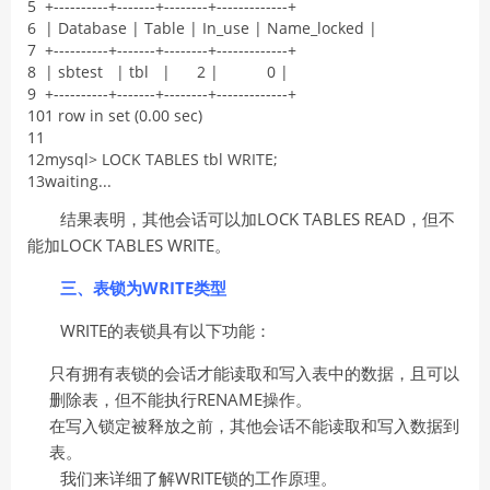
5
+
--
--
--
--
--
+
--
--
--
-
+
--
--
--
--
+
--
--
--
--
--
--
-
+
6
|
Database
|
Table
|
In_use
|
Name_locked
|
7
+
--
--
--
--
--
+
--
--
--
-
+
--
--
--
--
+
--
--
--
--
--
--
-
+
8
|
sbtest
|
tbl
|
2
|
0
|
9
+
--
--
--
--
--
+
--
--
--
-
+
--
--
--
--
+
--
--
--
--
--
--
-
+
10
1
row
in
set
(
0.00
sec
)
11
12
mysql
>
LOCK
TABLES
tbl
WRITE
;
13
waiting
.
.
.
结果表明，其他会话可以加LOCK TABLES READ，但不
能加LOCK TABLES WRITE。
三、表锁为WRITE类型
WRITE的表锁具有以下功能：
只有拥有表锁的会话才能读取和写入表中的数据，且可以
删除表，但不能执行RENAME操作。
在写入锁定被释放之前，其他会话不能读取和写入数据到
表。
我们来详细了解WRITE锁的工作原理。