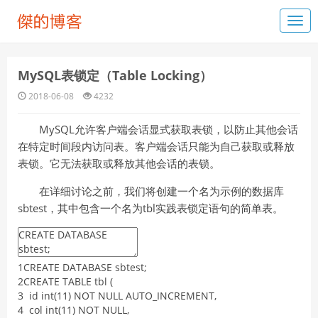
MySQL表锁定（Table Locking）
2018-06-08
4232
MySQL允许客户端会话显式获取表锁，以防止其他会话
在特定时间段内访问表。客户端会话只能为自己获取或释放
表锁。它无法获取或释放其他会话的表锁。
在详细讨论之前，我们将创建一个名为示例的数据库
sbtest，其中包含一个名为tbl实践表锁定语句的简单表。
1
CREATE
DATABASE
sbtest
;
2
CREATE
TABLE
tbl
(
3
id
int
(
11
)
NOT
NULL
AUTO_INCREMENT
,
4
col
int
(
11
)
NOT
NULL
,