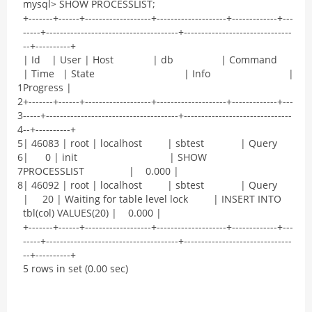
mysql
>
SHOW
PROCESSLIST
;
+
--
--
--
-
+
--
--
--
+
--
--
--
--
--
--
--
--
--
-
+
--
--
--
--
--
--
--
--
--
--
+
--
--
--
--
--
--
-
+
--
-
-
--
--
+
--
--
--
--
--
--
--
--
--
--
--
--
--
--
--
--
--
--
--
+
--
--
--
--
--
--
--
--
--
--
--
--
--
--
--
-
-
-
+
--
--
--
--
--
+
|
Id
|
User
|
Host
|
db
|
Command
|
Time
|
State
|
Info
|
1
Progress
|
2
+
--
--
--
-
+
--
--
--
+
--
--
--
--
--
--
--
--
--
-
+
--
--
--
--
--
--
--
--
--
--
+
--
--
--
--
--
--
-
+
--
-
3
-
--
--
+
--
--
--
--
--
--
--
--
--
--
--
--
--
--
--
--
--
--
--
+
--
--
--
--
--
--
--
--
--
--
--
--
--
--
--
-
4
-
-
+
--
--
--
--
--
+
5
|
46083
|
root
|
localhost
|
sbtest
|
Query
6
|
0
|
init
|
SHOW
7
PROCESSLIST
|
0.000
|
8
|
46092
|
root
|
localhost
|
sbtest
|
Query
|
20
|
Waiting
for
table
level
lock
|
INSERT
INTO
tbl
(
col
)
VALUES
(
20
)
|
0.000
|
+
--
--
--
-
+
--
--
--
+
--
--
--
--
--
--
--
--
--
-
+
--
--
--
--
--
--
--
--
--
--
+
--
--
--
--
--
--
-
+
--
-
-
--
--
+
--
--
--
--
--
--
--
--
--
--
--
--
--
--
--
--
--
--
--
+
--
--
--
--
--
--
--
--
--
--
--
--
--
--
--
-
-
-
+
--
--
--
--
--
+
5
rows
in
set
(
0.00
sec
)