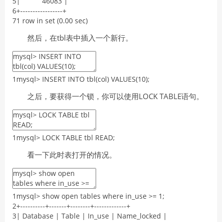
5
|
46083
|
6
+
--
--
--
--
--
--
--
--
-
+
7
1
row
in
set
(
0.00
sec
)
然后，在tbl表中插入一个新行。
1
mysql
>
INSERT
INTO
tbl
(
col
)
VALUES
(
10
)
;
之后，要获得一个锁，你可以使用LOCK TABLE语句。
1
mysql
>
LOCK
TABLE
tbl
READ
;
看一下此时表打开的情况。
1
mysql
>
show
open
tables
where
in_use
>=
1
;
2
+
--
--
--
--
--
+
--
--
--
-
+
--
--
--
--
+
--
--
--
--
--
--
-
+
3
|
Database
|
Table
|
In_use
|
Name_locked
|