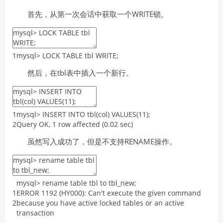
首先，从第一次会话中获取一个WRITE锁。
1
mysql
>
LOCK
TABLE
tbl
WRITE
;
然后，在tbl表中插入一个新行。
1
mysql
>
INSERT
INTO
tbl
(
col
)
VALUES
(
11
)
;
2
Query
OK
,
1
row
affected
(
0.02
sec
)
虽然写入成功了，但是不支持RENAME操作。
mysql
>
rename
table
tbl
to
tbl_new
;
1
ERROR
1192
(
HY000
)
:
Can
'
t
execute
the
given
command
2
because
you
have
active
locked
tables
or
an
active
transaction