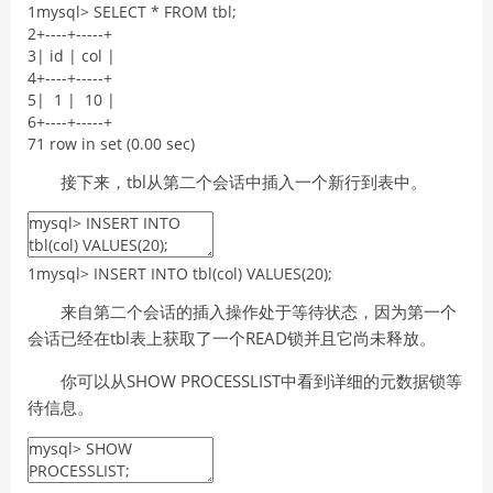
1
mysql
>
SELECT
*
FROM
tbl
;
2
+
--
--
+
--
--
-
+
3
|
id
|
col
|
4
+
--
--
+
--
--
-
+
5
|
1
|
10
|
6
+
--
--
+
--
--
-
+
7
1
row
in
set
(
0.00
sec
)
接下来，tbl从第二个会话中插入一个新行到表中。
1
mysql
>
INSERT
INTO
tbl
(
col
)
VALUES
(
20
)
;
来自第二个会话的插入操作处于等待状态，因为第一个
会话已经在tbl表上获取了一个READ锁并且它尚未释放。
你可以从SHOW PROCESSLIST中看到详细的元数据锁等
待信息。