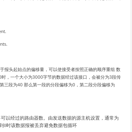
nt.
nts.
于报头起始点的偏移量，可以使接受者按照正确的顺序重组
数
0
3000
3
时，一个大小为
字节的数据经过该接口，会被分为
段传
40
0
第三段为
那么第一段的分段偏移为
，第二段分段偏移为
多可以经过的路由器数。由发送数据的源主机设置，通常为
，直到0时该数据报被丢弃避免数据包循环