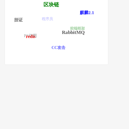
区块链
麒麟2.1
程序员
挂证
前端框架
RabbitMQ
PS切图
redis
CC攻击