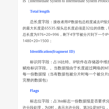
IS（Intermediate System to Intermediate 
Total length
IP
IP
总长度字段：
接收者用
数据包总程度减去
报
65535.
32
的最大长度是
报头总长度必须是
位的倍数，
976+20=996
4
IP
总长度为
，剩下
字节被分片到下一个
1480+20=1500
；
Identification(fragment ID)
标识符字段：占16比特。IP软件在存储器中
赋给标识字段。。当数据报由于长度超过网络的M
每一份数据报（当有数据包被分片时每一个被分片
完整的数据包）
Flags
标志位字段：占3bit标志一份数据报是否要求
0
3
MF
许分段处理，为
时，表示允许分段。第
位是
位，