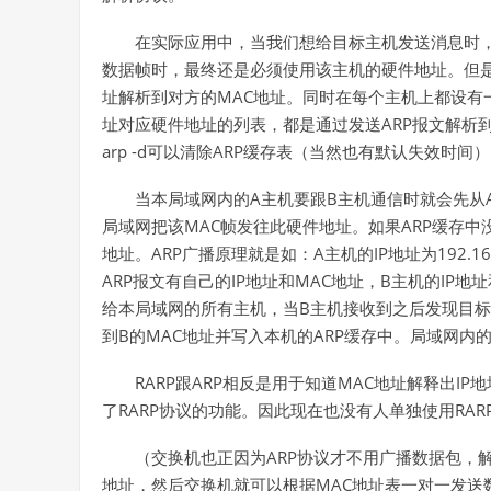
在实际应用中，当我们想给目标主机发送消息时，
数据帧时，最终还是必须使用该主机的硬件地址。但是怎
址解析到对方的MAC地址。同时在每个主机上都设有一
址对应硬件地址的列表，都是通过发送ARP报文解析到的。
arp -d可以清除ARP缓存表（当然也有默认失效时间
当本局域网内的A主机要跟B主机通信时就会先从A
局域网把该MAC帧发往此硬件地址。如果ARP缓存中
地址。ARP广播原理就是如：A主机的IP地址为192.168.
ARP报文有自己的IP地址和MAC地址，B主机的IP地址和目
给本局域网的所有主机，当B主机接收到之后发现目标
到B的MAC地址并写入本机的ARP缓存中。局域网内
RARP跟ARP相反是用于知道MAC地址解释出I
了RARP协议的功能。因此现在也没有人单独使用RAR
（交换机也正因为ARP协议才不用广播数据包，解
地址，然后交换机就可以根据MAC地址表一对一发送