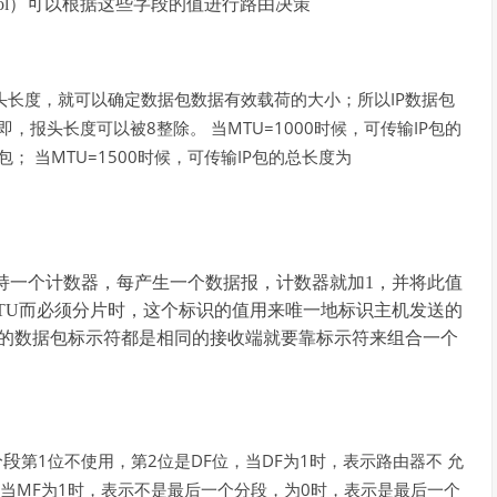
System Protocol）可以根据这些字段的值进行路由决策
IP
头长度，就可以确定数据包数据有效载荷的大小；所以
数据包
8
MTU=1000
IP
即，报头长度可以被
整除。
当
时候，可传输
包的
MTU=1500
IP
包；
当
时候，可传输
包的总长度为
维持一个计数器，每产生一个数据报，计数器就加1，并将此值
TU而必须分片时，这个标识的值用来唯一地标识主机发送的
的数据包标示符都是相同的接收端就要靠标示符来组合一个
1
2
DF
DF
1
分段
第
位不使用，第
位是
位，当
为
时，表示路由器不
允
MF
1
0
当
为
时，表示不是最后一个分段，为
时，表示是最后一个