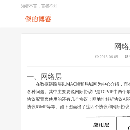
知者不言，言者不知
网络
2018-06-05
一、网络层
MAC
在数据链路层以
帧和局域网为中心介绍，而
IP
TCP/IP
各种问题。其中主要要说网际协议
是
中两个
AR
协议配置套使用的还有几个协议：网地址解析协议
IGMP
协议
等等。如下图画出了这四个协议和网际协议