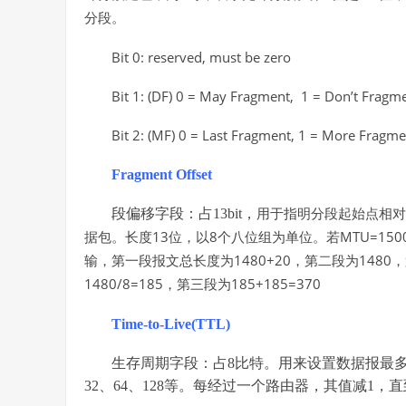
分段。
Bit 0: reserved, must be zero
Bit 1: (DF) 0 = May Fragment, 1 = Don’t Fragme
Bit 2: (MF) 0 = Last Fragment, 1 = More Fragme
Fragment Offset
段偏移字段：占13bit，
用于指明分段起始点相对
13
8
MTU=150
据包。长度
位，以
个八位组为单位。
若
1480+20
1480
输，第一段报文总长度为
，第二段为
，
1480/8=185
185+185=370
，第三段为
Time-to-Live(TTL)
生存周期字段：占8比特。用来设置数据报最
32、64、128等。每经过一个路由器，其值减1