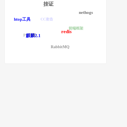
挂证
nethogs
CC攻击
htop工具
前端框架
redis
PS切图
麒麟2.1
RabbitMQ