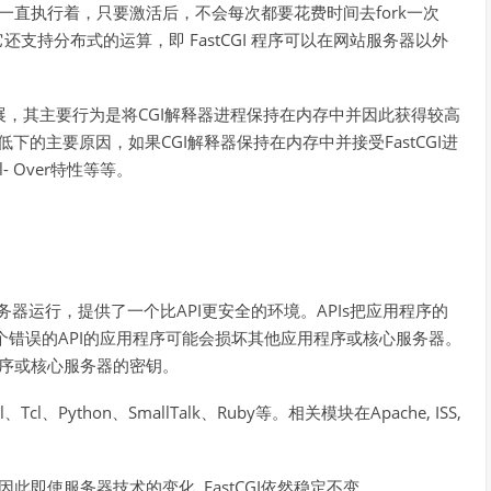
GI，它可以一直执行着，只要激活后，不会每次都要花费时间去fork一次
式）。它还支持分布式的运算，即 FastCGI 程序可以在网站服务器以外
。
放扩展，其主要行为是将CGI解释器进程保持在内存中并因此获得较高
低下的主要原因，如果CGI解释器保持在内存中并接受FastCGI进
 Over特性等等。
服务器运行，提供了一个比API更安全的环境。APIs把应用程序的
个错误的API的应用程序可能会损坏其他应用程序或核心服务器。
程序或核心服务器的密钥。
Tcl、Python、SmallTalk、Ruby等。相关模块在Apache, ISS,
因此即使服务器技术的变化, FastCGI依然稳定不变。