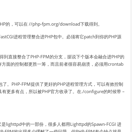
P的，可以在 //php-fpm.org/download下载得到。
astCGI进程管理整合进PHP包中。必须将它patch到你的PHP源
载得到直接整合了PHP-FPM的分支，据说下个版本会融合进PHP的
U和内存方面的控制都更胜一筹，而且前者很容易崩溃，必须用crontab
方的包了。PHP-FPM提供了更好的PHP进程管理方式，可以有效控制
具有更多有点，所以被PHP官方收录了。在./configure的时候带 –
lighttpd中的一部份，很多人都用Lighttpd的Spawn-FCGI 进
HP-FPM的出现多少缓解了一些问题，但PHP-FPM有个缺点就是