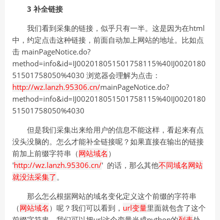
3 补全链接
我们看到采集的链接，似乎只有一半。这是因为在html
中，约定点击这种链接，前面自动加上网站的地址。比如点
击 mainPageNotice.do?
method=info&id=IJ002018051501758115%40IJ0020180
51501758050%4030 浏览器会理解为点击：
http://wz.lanzh.95306.cn/
mainPageNotice.do?
method=info&id=IJ002018051501758115%40IJ0020180
51501758050%4030
但是我们采集出来给用户的信息不能这样，看起来有点
没头没脑的。怎么才能补全链接呢？如果直接在输出的链接
前加上前缀字符串（
网站域名
）
'
http://wz.lanzh.95306.cn/
' 的话，那么其他
不同域名网站
就没法采集
了
。
那么怎么根据网站的域名变化定义这个前缀的字符串
（
网站域名
）呢？我们可以看到，
url变量
里面就包含了这个
前缀字符串，我们可以把url这个变量当成python的
列表
处