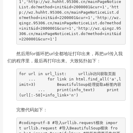
1','http://wz.huhht.95306.cn/mainPageNotice
List.do?method=init&id=2000001&cur=1','htt
p://wz.huhht.95306.cn/mainPageNoticeList.d
o?method=init&id=2200001&cur=1','http://wz.
qingz.95306.cn/mainPageNoticeList.do?method
=init&id=2000001&cur=1','http://wz.qingz.95
306.cn/mainPageNoticeList.do?method=init&id
=2200001&cur=1']
然后用for循环把url全都地址打印出来，再把url传入我
们的程序里，最后再打印出来。大致拓扑如下：
for url in url_list: urllib访问获取页面
... for link in html.find_all('a',l
imit=3) BeautifulSoup处理提取a标签内容
... print(info_text) print
(url[:-50]+info_link+'n')
完整代码如下：
#coding=utf-8 #导入urllib.request模块 impor
t urllib.request #导入BeautifulSoup模块 fro