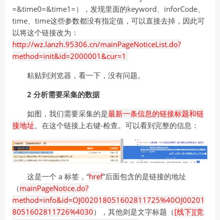
=&time0=&time1=），发现里面的keyword、inforCode、
time、time这些参数都没有指定值，可以直接去掉，因此可
以将这个链接改为：
http://wz.lanzh.95306.cn/mainPageNoticeList.do?
method=init&id=2000001&cur=1
粘贴到浏览器，看一下，没有问题。
2 分析需要采集的数据
如图，我们需要采集的是
最新一条信息的链接标题和链
接地址
。在这个链接上右键-检查。可以看到完整的信息：
这是一个 a 标签，“
href
”后面包含的是链接的地址
（
mainPageNotice.do?
method=info&id=OJ002018051602811725%40OJ00201
8051602811726%4030
），其他则是文字标题（
[线下][竞