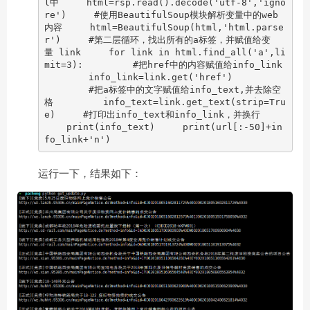
l中 html=rsp.read().decode('utf-8','igno
re') #使用BeautifulSoup模块解析变量中的web
内容 html=BeautifulSoup(html,'html.parse
r') #第二层循环，找出所有的a标签，并赋值给变
量 link for link in html.find_all('a',li
mit=3): #把href中的内容赋值给info_link
info_link=link.get('href')
#把a标签中的文字赋值给info_text,并去除空
格 info_text=link.get_text(strip=Tru
e) #打印出info_text和info_link，并换行
print(info_text) print(url[:-50]+in
fo_link+'n')
运行一下，结果如下：