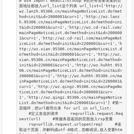
m bs4 import BeautifulSoup #把所有需要采集的页
面地址都放入url_list这个列表 url_list=['http://
wz.lanzh.95306.cn/mainPageNoticeList.do?met
hod=init&id=2000001&cur=1','http://wz.lanz
h.95306.cn/mainPageNoticeList.do?method=ini
t&id=2200001&cur=1','http://wz.cd-rail.com/
mainPageNoticeList.do?method=init&id=200000
1&cur=1','http://wz.cd-rail.com/mainPageNot
iceList.do?method=init&id=2200001&cur=1','h
ttp://wz.xian.95306.cn/mainPageNoticeList.d
o?method=init&id=2000001&cur=1','http://wz.
xian.95306.cn/mainPageNoticeList.do?method=
init&id=2200001&cur=1','http://wz.huhht.953
06.cn/mainPageNoticeList.do?method=init&id=
2000001&cur=1','http://wz.huhht.95306.cn/ma
inPageNoticeList.do?method=init&id=2200001&
cur=1','http://wz.qingz.95306.cn/mainPageNo
ticeList.do?method=init&id=2000001&cur=
1','http://wz.qingz.95306.cn/mainPageNotice
List.do?method=init&id=2200001&cur=1'] #第一
层循环，把url都导出来 for url in url_list:
#定义发送的请求 req=urllib.request.Req
uest(url) #将服务器返回的页面放入rsp变量
rsp=urllib.request.urlopen(req) #读
取这个页面，并解码成utf-8格式，忽略错误,放入变量htm