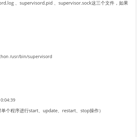
d.log 、supervisord.pid 、supervisor.sock这三个文件，如果
thon
/
usr
/
bin
/
supervisord
0
:
04
:
39
程序进行start、update、restart、stop操作）