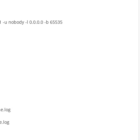
1
-
u
nobody
-
l
0.0.0.0
-
b
65535
he
.log
e
.log