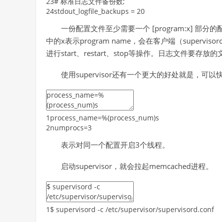
23
# 标准日志文件备份数;
24
stdout_logfile_backups
=
20
一份配置文件至少需要一个 [program:x] 部分的配
中的x表示program name，会在客户端（supervisor
进行start、restart、stop等操作。日志文件要存
使用supervisor还有一个更大的好处就是，
1
process_name
=
%
(
process_num
)
s
2
numprocs
=
3
表示对同一个配置开启3个线程。
启动supervisor，就会拉起memcached进程。
1
$
supervisord
-
c
/
etc
/
supervisor
/
supervisord
.conf