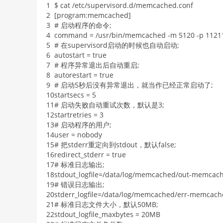
1
$
cat
/
etc
/
supervisord
.d
/
memcached
.conf
2
[
program
:
memcached
]
3
# 启动程序的命令;
4
command
=
/
usr
/
bin
/
memcached
-
m
5120
-
p
1121
5
# 在supervisord启动的时候也自动启动;
6
autostart
=
true
7
# 程序异常退出后自动重启;
8
autorestart
=
true
9
# 启动5秒后没有异常退出，就当作已经正常启动了;
10
startsecs
=
5
11
# 启动失败自动重试次数，默认是3;
12
startretries
=
3
13
# 启动程序的用户;
14
user
=
nobody
15
# 把stderr重定向到stdout，默认false;
16
redirect_stderr
=
true
17
# 标准日志输出;
18
stdout_logfile
=
/
data
/
log
/
memcached
/
out
-
memcac
19
# 错误日志输出;
20
stderr_logfile
=
/
data
/
log
/
memcached
/
err
-
memcach
21
# 标准日志文件大小，默认50MB;
22
stdout_logfile_maxbytes
=
20MB