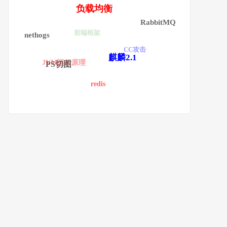
负载均衡
RabbitMQ
前端框架
nethogs
CC攻击
麒麟2.1
JVM运行原理
PS切图
redis