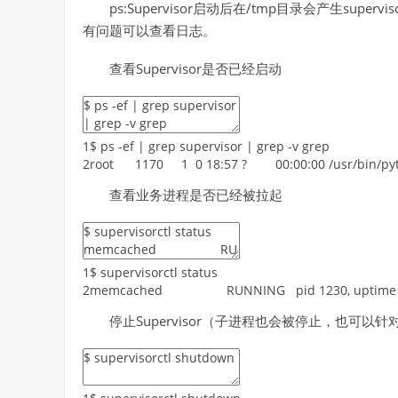
ps:Supervisor启动后在/tmp目录会产生supervisor
有问题可以查看日志。
查看Supervisor是否已经启动
1
$
ps
-
ef
|
grep
supervisor
|
grep
-
v
grep
2
root
1170
1
0
18
:
57
?
00
:
00
:
00
/
usr
/
bin
/
py
查看业务进程是否已经被拉起
1
$
supervisorctl
status
2
memcached
RUNNING
pid
1230
,
uptime
停止Supervisor（子进程也会被停止，也可以针对单个