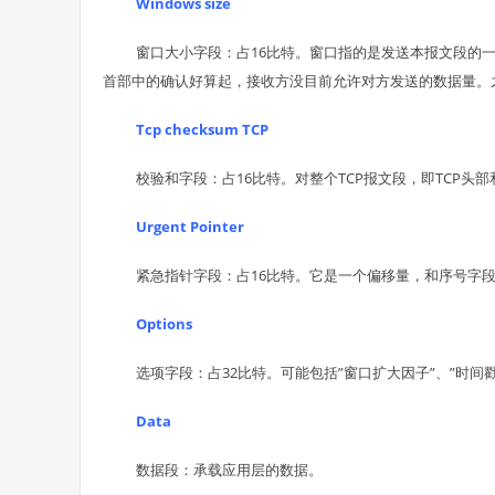
Windows size
窗口大小字段：占16比特。窗口指的是发送本报文段的
首部中的确认好算起，接收方没目前允许对方发送的数据量。
Tcp checksum TCP
校验和字段：占16比特。对整个TCP报文段，即TCP头
Urgent Pointer
紧急指针字段：占16比特。它是一个偏移量，和序号字段
Options
选项字段：占32比特。可能包括”窗口扩大因子”、”时间
Data
数据段：承载应用层的数据。