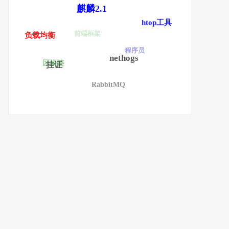
麒麟2.1
htop工具
前端框架
负载均衡
程序员
nethogs
区块链
挂证
RabbitMQ