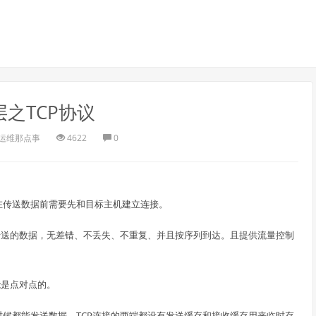
层之TCP协议
运维那点事
4622
0
机在传送数据前需要先和目标主机建立连接。
接传送的数据，无差错、不丢失、不重复、并且按序列到达。且提供流量控制
能是点对点的。
时候都能发送数据。TCP连接的两端都设有发送缓存和接收缓存用来临时存