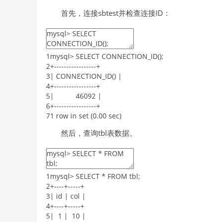
首先，连接sbtest并检查连接ID：
1
mysql
>
SELECT
CONNECTION_ID
(
)
;
2
+
--
--
--
--
--
--
--
--
-
+
3
|
CONNECTION_ID
(
)
|
4
+
--
--
--
--
--
--
--
--
-
+
5
|
46092
|
6
+
--
--
--
--
--
--
--
--
-
+
7
1
row
in
set
(
0.00
sec
)
然后，查询tbl表数据。
1
mysql
>
SELECT
*
FROM
tbl
;
2
+
--
--
+
--
--
-
+
3
|
id
|
col
|
4
+
--
--
+
--
--
-
+
5
|
1
|
10
|