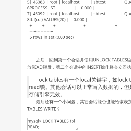
5
|
46083
|
root
|
localhost
|
sbtest
|
Qu
6
PROCESSLIST
|
0.000
|
7
|
46092
|
root
|
localhost
|
sbtest
|
Qu
8
tbl
(
col
)
VALUES
(
20
)
|
0.000
|
+
--
--
--
-
+
--
--
--
+
--
--
--
--
--
--
--
--
--
-
+
--
--
--
--
--
--
--
--
--
--
+
--
--
--
--
-
--
-
+
--
--
--
--
--
+
5
rows
in
set
(
0.00
sec
)
之后，回到第一个会话并使用UNLOCK TAB
放READ锁后，第二个会话中的INSERT操作将会立即
lock tables有一个local关键字，如lock
read锁。其他会话可以正常写入数据的，但是
存储引擎无效。
最后还有一个小问题，其它会话能否也能给该表
TABLES WRITE？