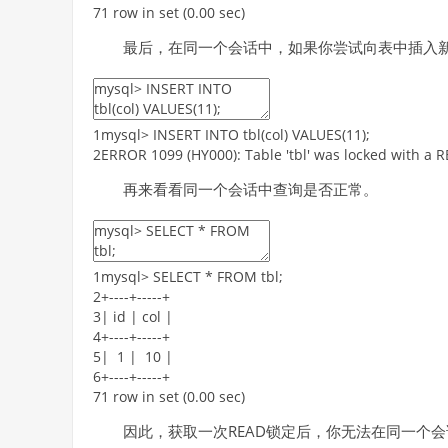
7
1
row
in
set
(
0.00
sec
)
最后，在同一个会话中，如果你尝试向表中插入
1
mysql
>
INSERT
INTO
tbl
(
col
)
VALUES
(
11
)
;
2
ERROR
1099
(
HY000
)
:
Table
'tbl'
was
locked
with
a
R
再来看看同一个会话中查询是否正常。
1
mysql
>
SELECT
*
FROM
tbl
;
2
+
--
--
+
--
--
-
+
3
|
id
|
col
|
4
+
--
--
+
--
--
-
+
5
|
1
|
10
|
6
+
--
--
+
--
--
-
+
7
1
row
in
set
(
0.00
sec
)
因此，获取一次READ锁定后，你无法在同一个