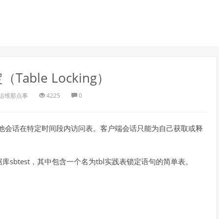
Table Locking）
运维那点事
4225
0
其他会话在特定时间段内访问表。客户端会话只能为自己获取或释
sbtest，其中包含一个名为tbl实践表锁定语句的简单表。