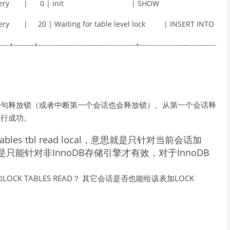
ery
|
0
|
init
|
SHOW
ery
|
20
|
Waiting
for
table
level
lock
|
INSERT
INTO
-
--
-
+
--
--
--
--
+
--
--
--
--
--
--
--
--
--
--
--
--
--
--
--
--
--
--
--
+
--
--
--
--
--
--
--
--
--
--
--
--
--
--
--
LES语句释放锁（或者中断第一个会话也会释放锁）。从第一个会话释
执行成功。
 tables tbl read local，意思就是只针对当前会话加
只能针对非InnoDB存储引擎才有效，对于InnoDB
加
LOCK TABLES READ
？ 其它会话是否也能给该表加
LOCK