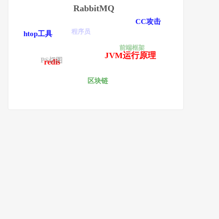
RabbitMQ
CC攻击
程序员
htop工具
前端框架
JVM运行原理
PS切图
redis
区块链