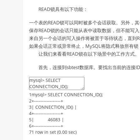
READ锁具有以下功能：
一个表的READ锁可以同时被多个会话获取。另外，
保存READ锁的会话只能从表中读取数据，但不能写入
来自另一个会话的写入操作将被置于等待状态，直到R
如果会话正常或异常终止，MySQL将隐式释放所有锁，
让我们来看看READ锁在以下场景中的工作方式。
首先，连接到sbtest数据库。要找出当前的连接ID，
1
mysql
>
SELECT
CONNECTION_ID
(
)
;
2
+
--
--
--
--
--
--
--
--
-
+
3
|
CONNECTION_ID
(
)
|
4
+
--
--
--
--
--
--
--
--
-
+
5
|
46083
|
6
+
--
--
--
--
--
--
--
--
-
+
7
1
row
in
set
(
0.00
sec
)