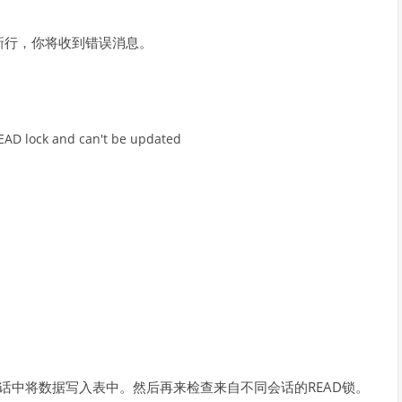
新行，你将收到错误消息。
EAD
lock
and
can
'
t
be
updated
会话中将数据写入表中。然后再来检查来自不同会话的READ锁。