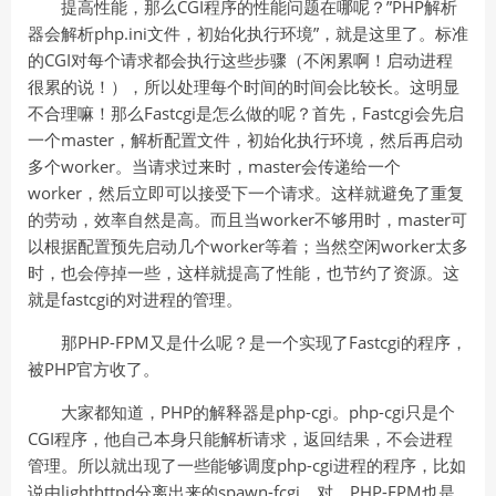
提高性能，那么CGI程序的性能问题在哪呢？”PHP解析
器会解析php.ini文件，初始化执行环境”，就是这里了。标准
的CGI对每个请求都会执行这些步骤（不闲累啊！启动进程
很累的说！），所以处理每个时间的时间会比较长。这明显
不合理嘛！那么Fastcgi是怎么做的呢？首先，Fastcgi会先启
一个master，解析配置文件，初始化执行环境，然后再启动
多个worker。当请求过来时，master会传递给一个
worker，然后立即可以接受下一个请求。这样就避免了重复
的劳动，效率自然是高。而且当worker不够用时，master可
以根据配置预先启动几个worker等着；当然空闲worker太多
时，也会停掉一些，这样就提高了性能，也节约了资源。这
就是fastcgi的对进程的管理。
那PHP-FPM又是什么呢？是一个实现了Fastcgi的程序，
被PHP官方收了。
大家都知道，PHP的解释器是php-cgi。php-cgi只是个
CGI程序，他自己本身只能解析请求，返回结果，不会进程
管理。所以就出现了一些能够调度php-cgi进程的程序，比如
说由lighthttpd分离出来的spawn-fcgi。对，PHP-FPM也是