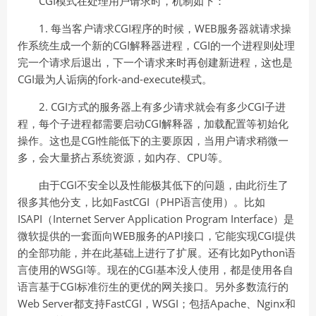
CGI模式在处理用户请求时，机制如下：
1. 每当客户请求CGI程序的时候，WEB服务器就请求操
作系统生成一个新的CGI解释器进程，CGI的一个进程则处理
完一个请求后退出，下一个请求来时再创建新进程，这也是
CGI最为人诟病的fork-and-execute模式。
2. CGI方式的服务器上有多少请求就会有多少CGI子进
程，每个子进程都需要启动CGI解释器，加载配置等初始化
操作。这也是CGI性能低下的主要原因，当用户请求稍微一
多，会大量挤占系统资源，如内存、CPU等。
由于CGI不安全以及性能极其低下的问题，由此衍生了
很多其他分支，比如FastCGI（PHP语言使用）。比如
ISAPI（Internet Server Application Program Interface）是
微软提供的一套面向WEB服务的API接口，它能实现CGI提供
的全部功能，并在此基础上进行了扩展。还有比如Python语
言使用的WSGI等。现在的CGI基本没人使用，都是使用各自
语言基于CGI标准衍生的更优的网关接口。另外多数流行的
Web Server都支持FastCGI，WSGI；包括Apache、Nginx和