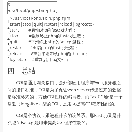
$
/
usr
/
local
/
php
/
sbin
/
php
-
fpm
1
{
start
|
stop
|
quit
|
restart
|
reload
|
logrotate
}
2
start
#启动php的fastcgi进程；
3
stop
#强制终止php的fastcgi进程；
4
quit
#平滑终止php的fastcgi进程；
5
restart
#重启php的fastcgi进程；
6
reload
#重新平滑加载php的php.ini；
7
logrotate
#重新启用log文件；
四、总结
CGI是通用网关接口，是外部应用程序与Web服务器之
间的接口标准，CGI是为了保证web server传递过来的数据
是标准格式的，方便CGI程序的编写者。而FastCGI像是一个
常驻（long-live）型的CGI，是用来提高CGI程序性能的。
CGI是个协议，跟进程什么的没关系。那Fastcgi又是什
么呢？Fastcgi是用来提高CGI程序性能的。