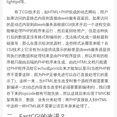
lighttpd等。
有了CGI技术后，如HTML+PHP组成的动态网站，用户
如果访问的是静态内容则直接由web服务器返回。如果访问
的是动态内容则由web服务器根据CGI技术开启一个进程交由
能够处理PHP的程序来运行，然后返回给用户。但是这种执
行后的数据是没有格式和编排的，无法格式化成一级标题和
链接等，那么在显示给浏览器时，这些样式从哪里来呢？在
CGI技术上它没有办法提供说显示的标签是由web服务器提供
而执行的数据和处理结果是由PHP程序提供，所以所有的程
序都只能由后端的PHP程序来生成。由此HTML文档只能通
过PHP程序员给它echo或print出来才能加以显示(当然PHP程
序不需要这样，因为PHP足够先进可以自己直接处理它的显
示了)。这样一来，当HTML发生改变时整个源程序都需要重
新编译一次(动态内容发生改变时必须要重新编译的)，我们缓
存下来的opcode都有可能失效，所以这就后来出现了MVC框
架将展示、数据、业务分来处理；将PHP直接嵌入到HTML
中这样一样HTML就不需要让语言本身来处理了。
二、FastCGI的改进？