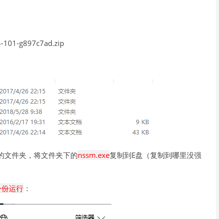
101-g897c7ad.zip
应的文件夹，将文件夹下的
nssm.exe
复制到E盘（复制到哪里没强
身份运行
：