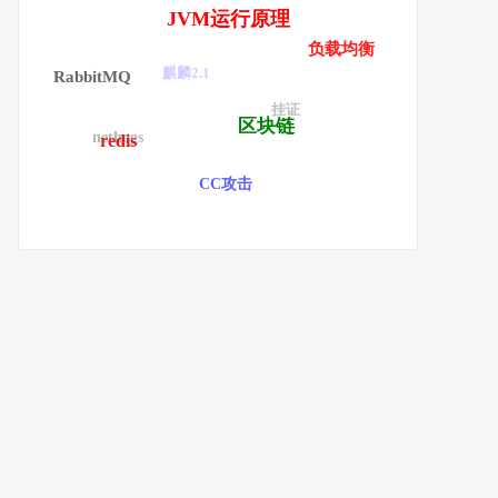
JVM运行原理
负载均衡
麒麟2.1
RabbitMQ
挂证
区块链
nethogs
redis
CC攻击