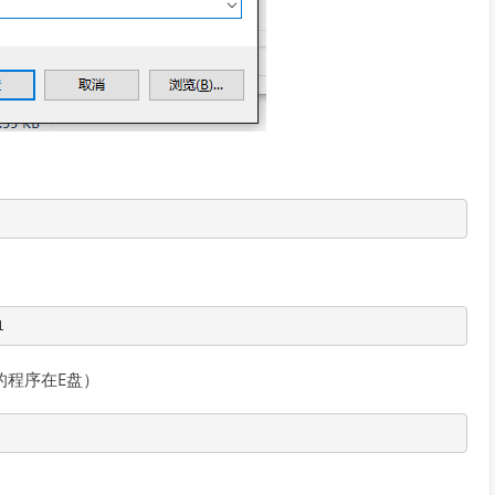
1
的程序在E盘）