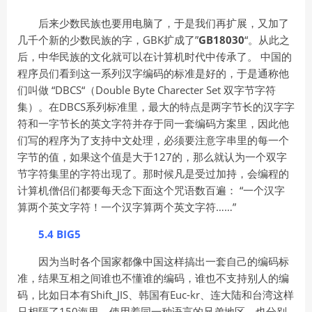
后来少数民族也要用电脑了，于是我们再扩展，又加了
几千个新的少数民族的字，GBK扩成了”
GB18030
“。从此之
后，中华民族的文化就可以在计算机时代中传承了。 中国的
程序员们看到这一系列汉字编码的标准是好的，于是通称他
们叫做 “DBCS“（Double Byte Charecter Set 双字节字符
集）。在DBCS系列标准里，最大的特点是两字节长的汉字字
符和一字节长的英文字符并存于同一套编码方案里，因此他
们写的程序为了支持中文处理，必须要注意字串里的每一个
字节的值，如果这个值是大于127的，那么就认为一个双字
节字符集里的字符出现了。那时候凡是受过加持，会编程的
计算机僧侣们都要每天念下面这个咒语数百遍： “一个汉字
算两个英文字符！一个汉字算两个英文字符……”
5.4 BIG5
因为当时各个国家都像中国这样搞出一套自己的编码标
准，结果互相之间谁也不懂谁的编码，谁也不支持别人的编
码，比如日本有Shift_JIS、韩国有Euc-kr、连大陆和台湾这样
只相隔了150海里，使用着同一种语言的兄弟地区，也分别