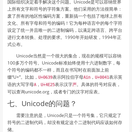
国际组织决定着手解决这个问题。Unicode是可以容纳世界
上所有文字和符号的字符集方案。他们采用的方法很简单：
废了所有的地区性编码方案，重新搞一个包括了地球上所有
文化、所有字母和符号的编码！它为每种语言中的每个字符
设定了统一并且唯一的二进制编码，以满足跨语言、跨平台
进行文本转换、处理的要求。1990年开始研发，1994年正
式公布。
Unicode当然是一个很大的集合，现在的规模可以容纳
100多万个符号。Unicode标准始终使用十六进制数字，每
个符号的编码都不一样，而且在书写时在前面加上前
缀“U+”。比如，
表示阿拉伯字母
，
表示英
U+0639
Ain
U+0041
语的大写字母
，
表示汉字
。具体的符号对应表，
A
U+4E25
严
可以查询unicode.org，或者专门的汉字对应表。
七、Unicode的问题？
需要注意的是，Unicode只是一个符号集，它只规定了
符号的二进制代码，却没有规定这个二进制代码应该如何存
储。