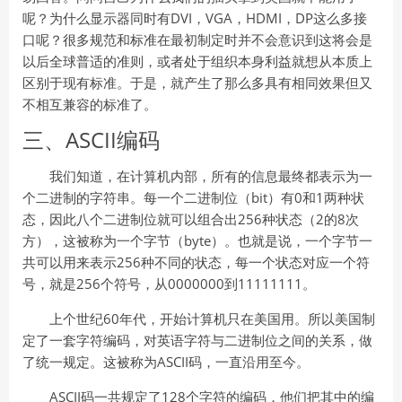
呢？为什么显示器同时有DVI，VGA，HDMI，DP这么多接
口呢？很多规范和标准在最初制定时并不会意识到这将会是
以后全球普适的准则，或者处于组织本身利益就想从本质上
区别于现有标准。于是，就产生了那么多具有相同效果但又
不相互兼容的标准了。
三、ASCII编码
我们知道，在计算机内部，所有的信息最终都表示为一
个二进制的字符串。每一个二进制位（bit）有0和1两种状
态，因此八个二进制位就可以组合出256种状态（2的8次
方），这被称为一个字节（byte）。也就是说，一个字节一
共可以用来表示256种不同的状态，每一个状态对应一个符
号，就是256个符号，从0000000到11111111。
上个世纪60年代，开始计算机只在美国用。所以美国制
定了一套字符编码，对英语字符与二进制位之间的关系，做
了统一规定。这被称为ASCII码，一直沿用至今。
ASCII码一共规定了128个字符的编码，他们把其中的编