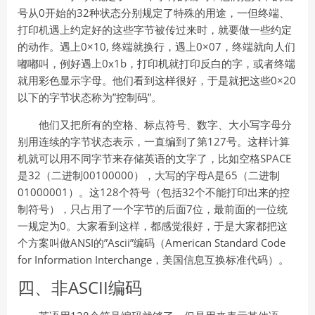
号从0开始的32种状态分别规定了特殊的用途，一但终端、
打印机遇上约定好的这些字节被传过来时，就要做一些约定
的动作。遇上0×10, 终端就换行，遇上0×07，终端就向人们
嘟嘟叫，例好遇上0x1b，打印机就打印反白的字，或者终端
就用彩色显示字母。他们看到这样很好，于是就把这些0×20
以下的字节状态称为”控制码”。
他们又把所有的空格、标点符号、数字、大小写字母分
别用连续的字节状态表示，一直编到了第127号。这样计算
机就可以用不同字节来存储英语的文字了，比如空格SPACE
是32（二进制00100000），大写的字母A是65（二进制
01000001）。这128个符号（包括32个不能打印出来的控
制符号），只占用了一个字节的后面7位，最前面的一位统
一规定为0。大家看到这样，都感觉很好，于是大家都把这
个方案叫做ANSI的”Ascii”编码（American Standard Code
for Information Interchange，美国信息互换标准代码）。
四、非ASCII编码