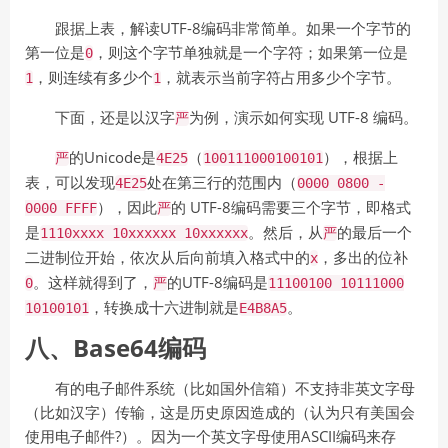
跟据上表，解读UTF-8编码非常简单。如果一个字节的
第一位是
，则这个字节单独就是一个字符；如果第一位是
0
，则连续有多少个
，就表示当前字符占用多少个字节。
1
1
下面，还是以汉字
为例，演示如何实现 UTF-8 编码。
严
的Unicode是
（
），根据上
严
4E25
100111000100101
表，可以发现
处在第三行的范围内（
4E25
0000 0800 -
），因此
的 UTF-8编码需要三个字节，即格式
0000 FFFF
严
是
。然后，从
的最后一个
1110xxxx 10xxxxxx 10xxxxxx
严
二进制位开始，依次从后向前填入格式中的
，多出的位补
x
。这样就得到了，
的UTF-8编码是
0
严
11100100 10111000
，转换成十六进制就是
。
10100101
E4B8A5
八、Base64编码
有的电子邮件系统（比如国外信箱）不支持非英文字母
（比如汉字）传输，这是历史原因造成的（认为只有美国会
使用电子邮件?）。因为一个英文字母使用ASCII编码来存