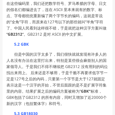
在这些编码里，我们还把数学符号、罗马希腊的字母、日文
的假名们都编进去了，连在 ASCII 里本来就有的数字、标
点、字母都统统重新编了两个字节长的编码，这就是常说
的”全角”字符，而原来在127号以下的那些就叫”半角”字符
了。中国人民看到这样很不错，于是就把这种汉字方案叫做
“
GB2312
“。GB2312 是对 ASCII 的中文扩展。
5.2 GBK
但是中国的汉字太多了，我们很快就就发现有许多人的
人名没有办法在这里打出来，特别是某些很会麻烦别人的国
家领导人。于是我们不得不继续把 GB2312 没有用到的码位
找出来用上。 后来还是不够用，于是干脆不再要求低字节一
定是127号之后的内码，只要第一个字节是大于127就固定
表示这是一个汉字的开始，不管后面跟的是不是扩展字符集
里的内容。结果扩展之后的编码方案被称为”
GBK“
标准，
GBK包括了GB2312 的所有内容，同时又增加了近20000个
新的汉字（包括繁体字）和符号。
5.3 GB18030