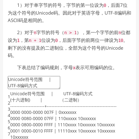
1）对于单字节的符号，字节的第一位设为
，后面7位
0
为这个符号的Unicode码。因此对于英语字母，UTF-8编码和
ASCII码是相同的。
2）对于
字节的符号（
），第一个字节的前
位都
n
n > 1
n
设为
，第
位设为
，后面字节的前两位一律设为
。
1
n + 1
0
10
剩下的没有提及的二进制位，全部为这个符号的Unicode
码。
下表总结了编码规则，字母
表示可用编码的位。
x
Unicode
符号范围
|
UTF
-
8
编码方式
1
(
十六进制
)
|
（二进制）
2
--
--
--
--
--
--
--
--
--
--
--
+
--
--
--
--
--
--
--
--
--
--
--
--
--
--
--
--
--
--
--
--
--
--
-
3
0000
0000
-
0000
007F
|
0xxxxxxx
4
0000
0080
-
0000
07FF
|
110xxxxx
10xxxxxx
5
0000
0800
-
0000
FFFF
|
1110xxxx
10xxxxxx
10xxxxxx
6
0001
0000
-
0010
FFFF
|
11110xxx
10xxxxxx
10xxxxxx
7
10xxxxxx