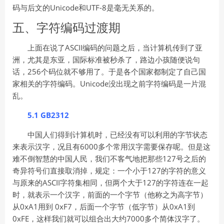
码与后文的Unicode和UTF-8是毫无关系的。
五、字符编码过渡期
上面在说了ASCII编码的问题之后，当计算机传到了亚
洲，尤其是东亚，国际标准被秒杀了，路边小孩随便说句
话，256个码位就不够用了。于是各个国家都制定了自己国
家相关的字符编码。Unicode没出现之前字符编码是一片混
乱。
5.1 GB2312
中国人们得到计算机时，已经没有可以利用的字节状态
来表示汉字，况且有6000多个常用汉字需要保存呢。但是这
难不倒智慧的中国人民，我们不客气地把那些127号之后的
奇异符号们直接取消掉，规定：一个小于127的字符的意义
与原来的ASCII字符集相同，但两个大于127的字符连在一起
时，就表示一个汉字，前面的一个字节（他称之为高字节）
从0xA1用到 0xF7，后面一个字节（低字节）从0xA1到
0xFE，这样我们就可以组合出大约7000多个简体汉字了。