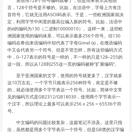
英语用128个符号编码就够了，但是用来表示其他语
言，128个符号是不够的。比如，在法语中，字母上方有注
音符号，它就无法用ASCII码表示。于是，一些欧洲国家就决
定，利用字节中闲置的最高位编入新的符号。比如，法语中
的é的编码为130（二进制10000010）。这样一来，这些欧
洲国家使用的编码体系，可以表示最多256个符号。但130
编码在希伯来语编码中却代表了字母Gimel (ג)，在俄语编码
中又会代表另一个符号。但是不管怎样，所有这些编码方式
中，0–127表示的符号是一样的，不一样的只是128–255的
这一段。所以从128到255这一页的编码被称”扩展编码“。
至于亚洲国家的文字，使用的符号就更多了，汉字就多
达10万左右。一个字节只能表示256种符号，肯定是不够
的，就必须使用多个字节表达一个符号。比如，简体中文常
见的编码方式是GB2312/GB18030，使用两个字节表示一
个汉字，所以理论上最多可以表示256 x 256 = 65536个符
号。
中文编码的问题比较复杂，这篇笔记不涉及。这里只指
出，虽然都是用多个字节表示一个符号，但是GB类的汉字编