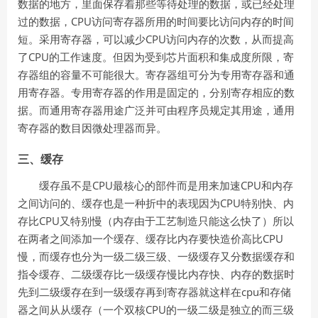
数据的地方，里面保存着那些等待处理的数据，或已经处理
CPU
过的数据，
访问寄存器所用的时间要比访问内存的时间
CPU
短。采用寄存器，可以减少
访问内存的次数，从而提高
CPU
了
的工作速度。但因为受到芯片面积和集成度所限，寄
存器组的容量不可能很大。寄存器组可分为专用寄存器和通
用寄存器。专用寄存器的作用是固定的，分别寄存相应的数
据。而通用寄存器用途广泛并可由程序员规定其用途，通用
寄存器的数目因微处理器而异。
三、缓存
CPU
CPU
缓存虽不是
最核心的部件而是用来加速
和内存
CPU
之间访问的、缓存也是一种折中的表现因为
特别快、内
CPU
存比
又特别慢（内存由于工艺制造只能这么快了）所以
CPU
在两者之间添加一个缓存、缓存比内存要快造价高比
慢，而缓存也分为一级二级三级、一级缓存又分数据缓存和
指令缓存、二级缓存比一级缓存慢比内存快、内存的数据时
cpu
先到二级缓存在到一级缓存再到寄存器就这样在
和存储
CPU
器之间从从缓存（一个双核
的一级二级是独立的而三级