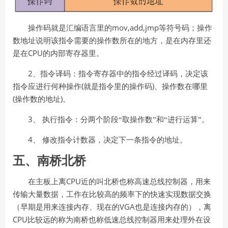
mov,add,jmp
操作码就是汇编语言里的
等符号码；操作
数地址说明该指令需要的操作数所在的地方，是在内存里还
CPU
是在
的内部寄存器里。
2
、指令译码：指令寄存器中的指令经过译码，决定该
(
)
指令应进行何种操作
就是指令里的操作码
、操作数在哪里
(
)
操作数的地址
。
3
、
执行指令：分两个阶段“取操作数”和“进行运算”。
4
、
修改指令计数器，决定下一条指令的地址。
五、南桥北桥
CPU
在主板上离
近的叫北桥也称高速总线控制器，用来
传输大量数据，工作在比较高的频率下的快速实现数据交换
VGA
（早期是用来连接内存、现在的
也是连接内存的），离
CPU
比较远的称为南桥也称低速总线控制器用来处理外在设