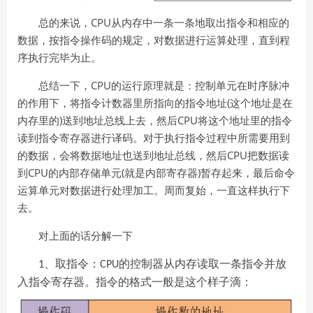
CPU
总的来说，
从内存中一条一条地取出指令和相应的
数据，按指令操作码的规定，对数据进行运算处理，直到程
序执行完毕为止。
CPU
总结一下，
的运行原理就是：控制单元在时序脉冲
(
的作用下，将指令计数器里所指向的指令地址
这个地址是在
)
CPU
内存里的
送到地址总线上去，然后
将这个地址里的指令
读到指令寄存器进行译码。对于执行指令过程中所需要用到
CPU
的数据，会将数据地址也送到地址总线，然后
把数据读
CPU
(
)
到
的内部存储单元
就是内部寄存器
暂存起来，最后命令
运算单元对数据进行处理加工。周而复始，一直这样执行下
去。
对上面的话分解一下
、取指令：
的控制器从内存读取一条指令并放
1
CPU
入指令寄存器。指令的格式一般是这个样子滴：