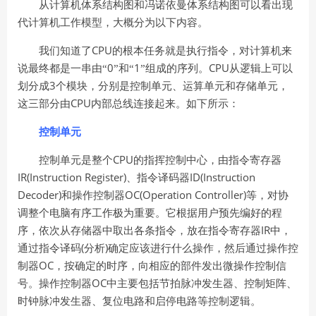
从计算机体系结构图和冯诺依曼体系结构图可以看出现
代计算机工作模型，大概分为以下内容。
CPU
我们知道了
的根本任务就是执行指令，对计算机来
0
1
CPU
说最终都是一串由“
”和“
”组成的序列。
从逻辑上可以
3
划分成
个模块，分别是控制单元、运算单元和存储单元，
CPU
这三部分由
内部总线连接起来。如下所示：
控制单元
CPU
控制单元是整个
的指挥控制中心，由指令寄存器
IR(Instruction Register)
ID(Instruction
、指令译码器
Decoder)
OC(Operation Controller)
和操作控制器
等，对协
调整个电脑有序工作极为重要。它根据用户预先编好的程
IR
序，依次从存储器中取出各条指令，放在指令寄存器
中，
(
)
通过指令译码
分析
确定应该进行什么操作，然后通过操作控
OC
制器
，按确定的时序，向相应的部件发出微操作控制信
OC
号。操作控制器
中主要包括节拍脉冲发生器、控制矩阵、
时钟脉冲发生器、复位电路和启停电路等控制逻辑。