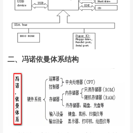
二、冯诺依曼体系结构