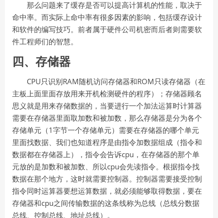
那么问题来了缓存是否可以提高计算机的性能，取决于
命中率。而实际上命中率有很多因素的影响，包括缓存设计
和软件的编写技巧。前者属于硬件公司机密而后者则需要软
件工程师们的智慧。
四、存储器
CPU
RAM
ROM
只识别
随机访问存储器和
只读存储器（在
主板上面里面存放用来开机检测硬件的程序）；
存储器顾名
思义
就是用来存储数据的，当要进行一个加法运算时计算器
需要在存储器里面取加数和被加数，那么存储器是分为各个
1
存储单元（
字节一个存储单元）需要在存储器的哪个单元
里面找数据、我们也知道程序是由指令加数据组成（指令和
cpu
数据都在存储器上），指令会告诉
，在存储器的那个单
cpu
元放的是加数和被加数、所以
会先读指令。根据指令找
数据在那个地方，这时就需要控制器。控制器需要接受控制
指令同时运算器要想运算数据，就必须能够取得数据，要在
cpu
存储器和
之间传输数据的这条线称为总线（总线分数据
总线、控制总线、地址总线）。