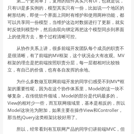
第二个更简单了，复用的组件其实只有UI，也就是说，
只有UI是多实例的，模型其实只有一份，比如说一个地区的
树形结构，即使一个界面上同时有维护和使用两种功能，都
可以共享同一份模型，当维护这边对数据进行了更新，就实
时反馈到模型中，然后由双向绑定再把这个模型同步到界面
上的使用方去，整个过程清晰可控。
从协作关系上讲，很多前端开发团队每个成员的职责不
是很清晰，有了前端的MV框架，这个状况会大有改观。MV
框架的理念是把前端按照职责分层，每一层都相对比较独
立，有自己的价值，也有各自发挥的余地。
为什么多数做互联网前端开发的同学们感受不到MV*框
架的重要性呢，因为在这个协作体系里，Model的这一块不
够复杂，在传统软件领域，Model的部分是代码最多的，
View的相对少一些，而互联网领域里，基本是相反的，所以
Model这块沦为附加，如果主要在操作View和Controller，
那当然jQuery这类框架比较好用了。
所以，经常看到有互联网产品的同学们讲前端MVC，但