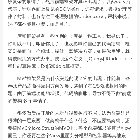
较复杂的事情了，然后前端框架才真正出现了，以jQuery为
代表，针对界面上常见的DOM操作，远程请求，数据处理等
作了封装，也有专注于处理数据的Underscore，严格来说，
这些都不能算框架，而是算库。
库和框架是有一些区别的：库是一种工具，我提供了，
你可以不用，即使你用了，也没影响你自己的代码结构。框
架则是面向一个领域，提供一套解决方案，如果你用我，就
得按照我的方式办事。按照这个定义，jQuery和Underscore
都只能算是库，ExtJS和dojo算框架。
MV*框架又是为什么兴起的呢？它的出现，伴随着一些
Web产品逐渐往应用方向发展，遇到了在C/S领域相同的问
题：由于前端功能的增强、代码的膨胀，导致不得不做“前端
的架构”这个事情了。
很多做后端开发的人对前端架构很不屑，认为前端只是
很薄的一层东西，做架构干什么？什么，不但要搞架构，还
要搞MVC？Java Struts的MVC中，整个前端都只能算是View
而已，你还要在这个View里面划分模型和控制器等其他东