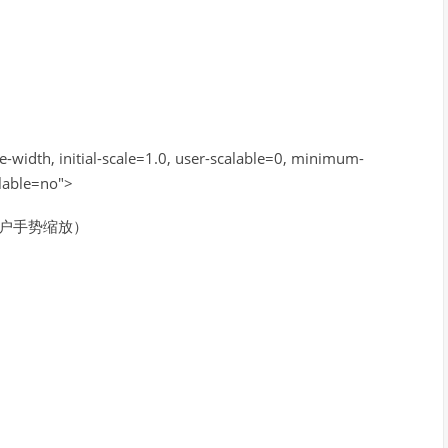
width, initial-scale=1.0, user-scalable=0, minimum-
lable=no">
允许用户手势缩放）