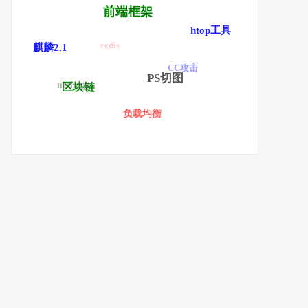
前端框架
htop工具
redis
麒麟2.1
CC攻击
PS切图
nethogs
区块链
负载均衡