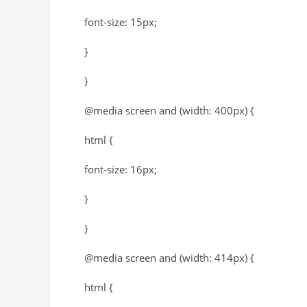
font-size: 15px;
}
}
@media screen and (width: 400px) {
html {
font-size: 16px;
}
}
@media screen and (width: 414px) {
html {