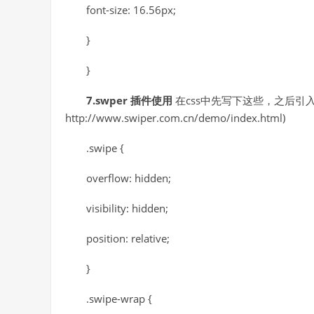
font-size: 16.56px;
}
}
7.swper 插件使用
在css中先写下这些，之后引入sw
http://www.swiper.com.cn/demo/index.html)
.swipe {
overflow: hidden;
visibility: hidden;
position: relative;
}
.swipe-wrap {