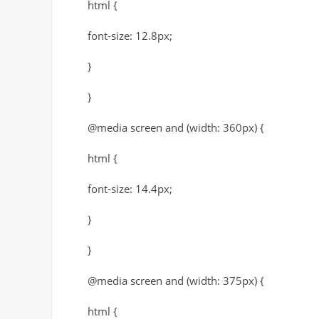
html {
font-size: 12.8px;
}
}
@media screen and (width: 360px) {
html {
font-size: 14.4px;
}
}
@media screen and (width: 375px) {
html {