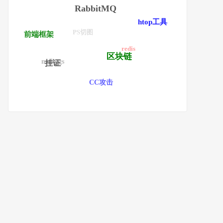
RabbitMQ
htop工具
PS切图
前端框架
redis
区块链
nethogs
挂证
CC攻击