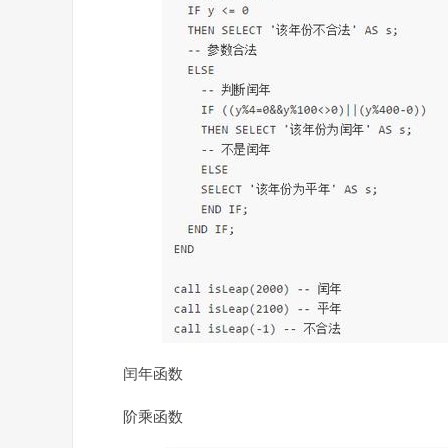
闰年函数
阶乘函数