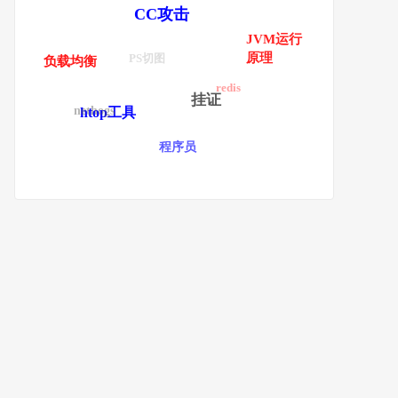
CC攻击
JVM运行
原理
PS切图
负载均衡
redis
挂证
nethogs
htop工具
程序员