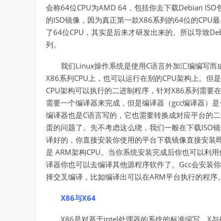
会称64位CPU为AMD 64，包括你去下载Debian IS
的ISO镜像，因为真正第一款X86系列的64位的CPU
了64位CPU，其实是后来才研发出来的。所以导致Deb
列。
我们Linux操作系统是使用C语言外加汇编编
X86系列CPU上，也可以运行在别的CPU架构上。但
CPU架构可以执行的二进制程序，针对X86系列需要
需要一个编译器来完成，但是编译器（gcc编译器）是
编译器也是C语言写的，它也需要转换成对应平台的二
蛋的问题了。先不考虑这么绕，我们一般在下载ISO
译好的，你直接安装你使用的平台下载镜像直接安装即
是 ARM架构CPU。当你系统安装完成后你也可以利用
译器你也可以去编译其他源程序软件了。Gcc会安装
择交叉编译，比如编译出可以在ARM平台执行的程序
X86与X64
X86是对基于intel处理器的系统的标准缩写。