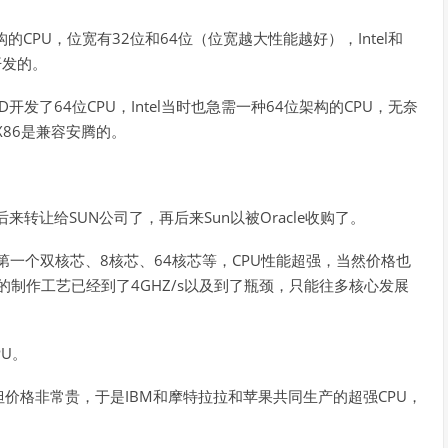
的CPU，位宽有32位和64位（位宽越大性能越好），Intel和
开发的。
D开发了64位CPU，Intel当时也急需一种64位架构的CPU，无奈
X86是兼容安腾的。
。
，后来转让给SUN公司了，再后来Sun以被Oracle收购了。
界上第一个双核芯、8核芯、64核芯等，CPU性能超强，当然价格也
PU的制作工艺已经到了4GHZ/s以及到了瓶颈，只能往多核心发展
PU。
非常好但价格非常贵，于是IBM和摩特拉拉和苹果共同生产的超强CPU，