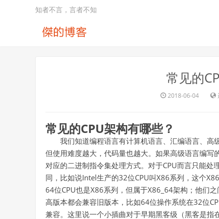
知者不言，言者不知
常见的C
2018-06-04
常见的
CPU
架构有哪些？
我们知道编程语言有计算机语言、汇编语言、高
但使用难度越大，代码量也越大。如果高级语言编写的
对应的二进制指令集处理方式。对于CPU而言只能处理
同，比如说Intel生产的32位CPU叫X86系列，这个X8
64位CPU也是X86系列，但属于X86_64架构；
高版本都会兼容旧版本，比如64位操作系统在32位CP
兼容。这里说一个小插曲对于早期黑客级（黑客是指