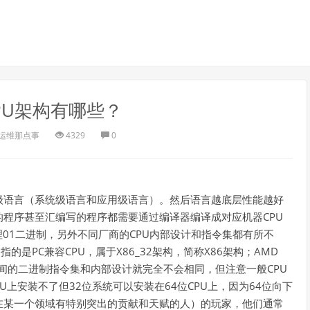
PU架构有哪些？
运维那点事
4329
0
级语言（系统级语言和应用级语言）。然后语言越底层性能越好
程序甚至汇编写的程序都需要通过编译器编译成对应机器CPU
01二进制，另外不同厂商的CPU内部设计和指令集都有所不
6指的是PC兼容CPU，属于X86_32架构，简称X86架构；AMD
他们之间的二进制指令集和内部设计就完全不会相同，但注意一般CPU
U上安装不了但32位系统可以安装在64位CPU上，因为64位向下
在某一个领域有特别突出的贡献和天赋的人）的玩家，他们通常