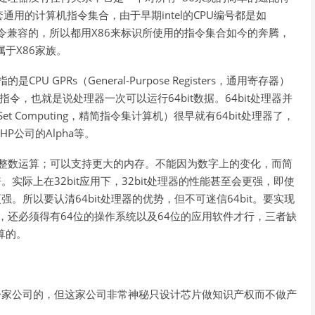
通用的计算机指令集合，由于早期intel的CPU编号都是如
是指令兼容的，所以都用X86来标识所使用的指令集合如今的奔腾，
属于X86家族。
 GPRs（General-Purpose Registers，通用寄存器）
令，也就是说处理器一次可以运行64bit数据。64bit处理器并
on Set Computing，精简指令集计算机）很早就有64bit处理器了，
、HP公司的Alpha等。
围的整数运算；可以支持更大的内存。不能因为数字上的变化，而简
倍。实际上在32bit应用下，32bit处理器的性能甚至会更强，即使
更强。所以要认清64bit处理器的优势，但不可迷信64bit。要实现
，还必须得有64位的操作系统以及64位的应用软件才行，三者缺
算的。
一家公司的，但这家公司非常神秘只设计芯片做知识产权而不做产