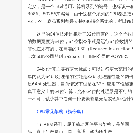
定义，是一个intel通用计算机系列的编号，也标识一套
8086、80286来编号，由于这整个系列的CPU都
P2，P4，赛扬系列都是支持X86指令系统的，所以都
这里的64位技术是相对于32位而言的，这个位数指的是CPU
的数据宽度为64位，64位指令集就是运行64位数据的指
非现在才有的，在高端的RISC（Reduced Instructi
比如SUN公司的UltraSparc Ⅲ、IBM公司的POWER5
64bit计算主要有两大优点：可以进行更大范
单的认为64bit处理器的性能是32bit处理器性能的两
是64bit处理器，目前情况下也是在32bit应用下性能
真正意义上的64位计算，光有64位的处理器是不行的
一不可，缺少其中任何一种要素都是无法实现64位计
CPU常见
架构（指令集）
1）ARM系列，属于移动硬件平台架构，是英国
品，真正生产是由三星，高通，华为所生产。