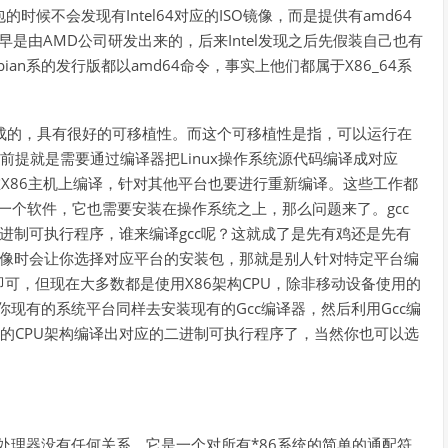
O包的时候不会发现有Intel64对应的ISO镜像，而是提供有amd64
最早是由AMD公司研发出来的，后来Intel发现之后先假装自己也有
ian系的发行版都以amd64命令，事实上他们都属于X86_64系
写而成的，具有很好的可移植性。而这个可移植性是指，可以运行在
是前提就是需要通过编译器把Linux操作系统源代码编译成对应
在X86主机上编译，针对其他平台也要进行重新编译。这些工作都
一个软件，它也需要安装在操作系统之上，那么问题来了。gcc
进制可执行程序，谁来编译gcc呢？这就成了是先有鸡还是先有
镜像时会让你选择对应平台的安装包，那就是别人针对特定平台编
可，但现在大多数都是使用X86架构CPU，除非移动设备使用的
你现有的系统平台同样去安装现有的Gcc编译器，然后利用Gcc编
你的CPU架构编译出对应的二进制可执行程序了，当然你也可以选
。
X与处理器没有任何关系，它是一个对所有*86系统的简单的通配符