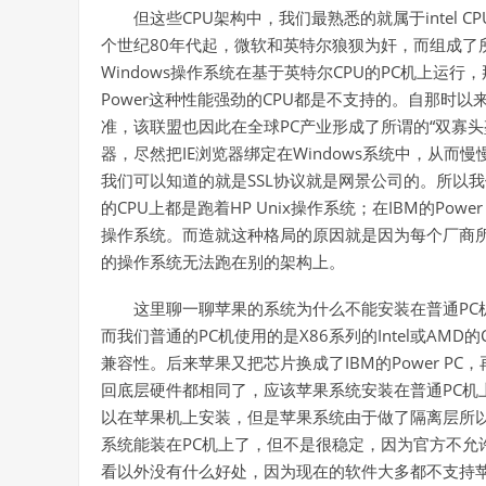
但这些CPU架构中，我们最熟悉的就属于intel 
个世纪80年代起，微软和英特尔狼狈为奸，而组成了所
Windows操作系统在基于英特尔CPU的PC机上运行，那时
Power这种性能强劲的CPU都是不支持的。自那时以
准，该联盟也因此在全球PC产业形成了所谓的“双寡头
器，尽然把IE浏览器绑定在Windows系统中，从
我们可以知道的就是SSL协议就是网景公司的。所以我
的CPU上都是跑着HP Unix操作系统；在IBM的Power 
操作系统。而造就这种格局的原因就是因为每个厂商所
的操作系统无法跑在别的架构上。
这里聊一聊苹果的系统为什么不能安装在普通PC机
而我们普通的PC机使用的是X86系列的Intel或AM
兼容性。后来苹果又把芯片换成了IBM的Power PC，
回底层硬件都相同了，应该苹果系统安装在普通PC机上
以在苹果机上安装，但是苹果系统由于做了隔离层所以
系统能装在PC机上了，但不是很稳定，因为官方不允
看以外没有什么好处，因为现在的软件大多都不支持