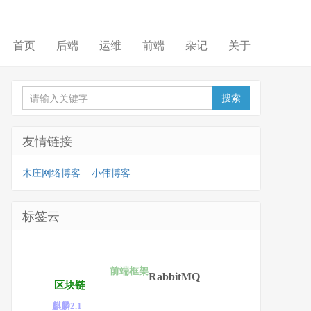
首页
后端
运维
前端
杂记
关于
友情链接
木庄网络博客
小伟博客
标签云
前端框架
RabbitMQ
区块链
麒麟2.1