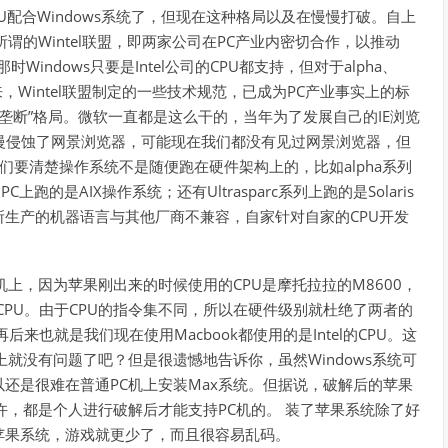
CPU配合Windows系统了，但现在这种格局以及在慢慢打破。自上
谓的Wintel联盟，即两家公司在PC产业内密切合作，以推动
Windows只要是Intel公司的CPU都支持，但对于alpha、
来，Wintel联盟制定的一些技术规范，已成为PC产业事实上的标
垄断”格局。微软一直都是这么干的，当年为了发展自己的IE浏览
而慢慢侵蚀了网景浏览器，可能现在我们都没有见过网景浏览器，但
们要清楚操作系统不是随便跑在硬件架构上的，比如alpha系列
PC上跑的是AIX操作系统；还有Ultrasparc系列上跑的是Solaris
生产的机器语言与其他厂商不兼容，自家针对自家的CPU开发
上，因为苹果刚出来的时候使用的CPU是摩托拉拉的M8600，
D的CPU。由于CPU的指令集不同，所以在硬件级别就杜绝了两者的
再后来也就是我们现在使用Macbook都使用的是Intel的CPU。这
就没有问题了吧？但是很遗憾地告诉你，虽然Windows系统可
还是很难在普通PC机上安装Max系统。但据说，破解后的苹果
许，都是个人进行破解后才能支持PC机的。 装了苹果系统除了好
苹果系统，游戏就更少了，而且很容易乱码。