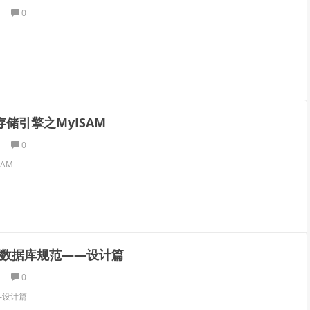
0
l存储引擎之MyISAM
0
SAM
QL数据库规范——设计篇
0
—设计篇