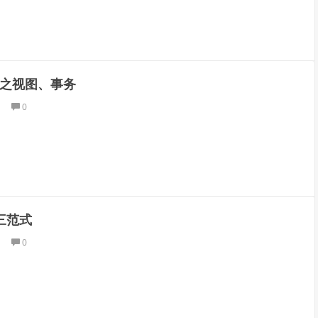
L之视图、事务
0
l三范式
0