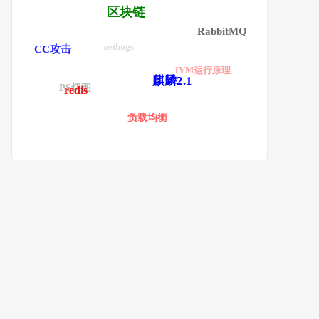
区块链
RabbitMQ
nethogs
CC攻击
JVM运行原理
麒麟2.1
PS切图
redis
负载均衡